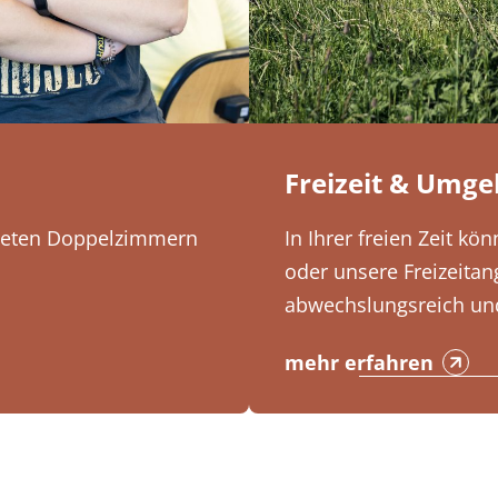
Freizeit & Umg
hteten Doppelzimmern
In Ihrer freien Zeit k
oder unsere Freizeitan
abwechslungsreich und
mehr erfahren