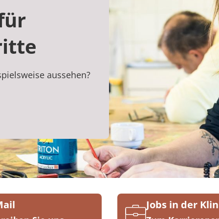
für
itte
ispielsweise aussehen?
Mail
Jobs in der Klin