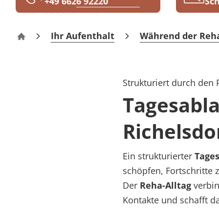
+49 6626 92220
Sch
Rheumatologie
Karriere
Ihr Aufenthalt
Während der Reh
Klinik Richelsdorf
Strukturiert durch den
Tagesabla
Richelsdo
Ein strukturierter
Tages
schöpfen, Fortschritte 
Der
Reha-Alltag
verbin
Kontakte und schafft da