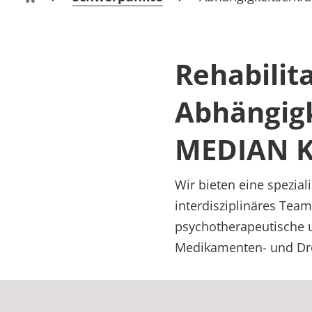
Rheumatologie
Klinik Richelsdorf
Karriere
Rehabilit
Abhängigk
MEDIAN Kl
Wir bieten eine spezia
interdisziplinäres Team
psychotherapeutische u
Medikamenten- und Dr