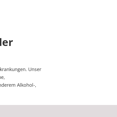
der
rkrankungen. Unser
he,
nderem Alkohol-,