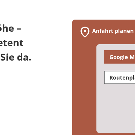
öhe –
Anfahrt planen
etent
Sie da.
Google M
Routenpl