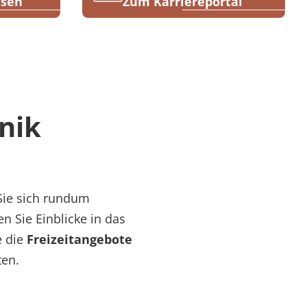
ssen
Zum Karriereportal
nik
Sie sich rundum
ten Sie Einblicke in das
e die
Freizeitangebote
ten.