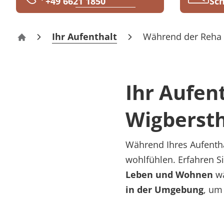
+49 6621 1850
Sch
Rheumatologie
Karriere
Ihr Aufenthalt
Während der Reha
Klinik Wigbertshöhe
Ihr Aufen
Wigberst
Während Ihres Aufentha
wohlfühlen. Erfahren Si
Leben und Wohnen
wä
in der Umgebung
, um