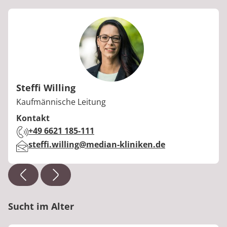
Steffi Willing
Berufstitel:
Kaufmännische Leitung
Kontakt
Telefon:
+49 6621 185-111
E-Mail:
steffi.willing@median-kliniken.de
Sucht im Alter