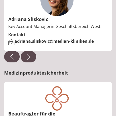
Adriana Sliskovic
Berufstitel:
Key Account Managerin Geschäftsbereich West
Kontakt
E-Mail:
adriana.sliskovic@median-kliniken.de
Medizinproduktesicherheit
Beauftragter für die