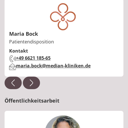
Maria Bock
Berufstitel:
Patientendisposition
Kontakt
Telefon:
+49 6621 185-65
E-Mail:
maria.bock@median-kliniken.de
Öffentlichkeitsarbeit