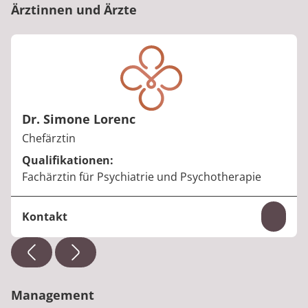
Ärztinnen und Ärzte
Dr. Simone Lorenc
Berufstitel:
Chefärztin
Qualifikationen:
Fachärztin für Psychiatrie und Psychotherapie
Kontakt
Inhal
Telefon:
+49 6621 185-0
E-Mail:
simone.lorenc@median-kliniken.de
Management