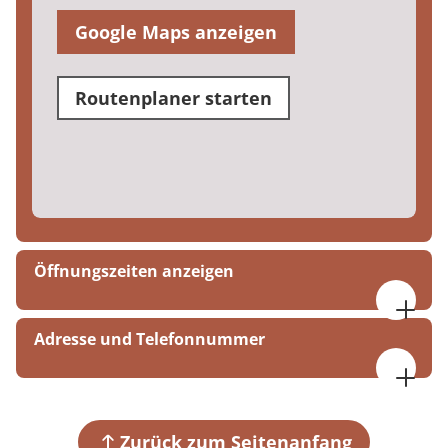
Google Maps anzeigen
Routenplaner starten
Öffnungszeiten anzeigen
Montag bis Freitag
Adresse und Telefonnummer
08:00 bis 16:00 Uhr
MEDIAN Klinik Wigbertshöhe
Am Hainberg 10-12
36251 Bad Hersfeld
Zurück zum Seitenanfang