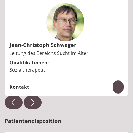
Jean-Christoph Schwager
Berufstitel:
Leitung des Bereichs Sucht im Alter
Qualifikationen:
Sozialtherapeut
Kontakt
Inhal
Telefon:
+49 6621 185-0
E-Mail:
jean-christoph.schwager@median-kliniken.d
e
Patientendisposition