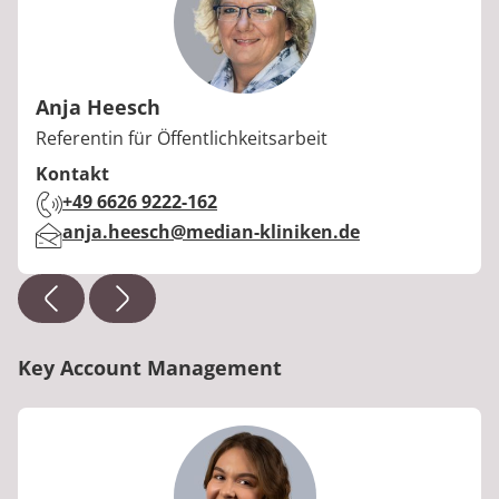
Anja Heesch
Berufstitel:
Referentin für Öffentlichkeitsarbeit
Kontakt
Telefon:
+49 6626 9222-162
E-Mail:
anja.heesch@median-kliniken.de
Key Account Management