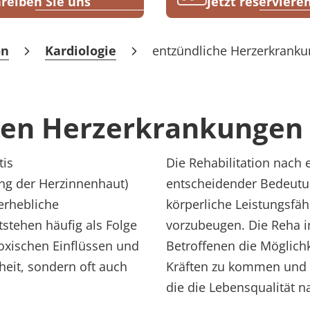
reiben Sie uns
Jetzt reserviere
on
Kardiologie
entzündliche Herzerkrank
chen Herzerkrankungen
tis
Die Rehabilitation nach 
ng der Herzinnenhaut)
entscheidender Bedeutung
erhebliche
körperliche Leistungsfäh
stehen häufig als Folge
vorzubeugen. Die Reha in
oxischen Einflüssen und
Betroffenen die Möglichk
heit, sondern oft auch
Kräften zu kommen und 
die die Lebensqualität n