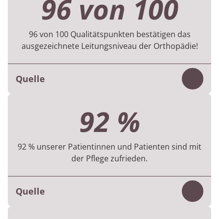
96 von 100
96 von 100 Qualitätspunkten bestätigen das
ausgezeichnete Leitungsniveau der Orthopädie!
Quelle
Inhalt
Die therapeutischen Leistungen in der
92 %
Rehabilitation werden nach den Vorgaben
der Deutschen Rentenversicherung (KTL)
bewertet. Die Orthopädie erreicht dabei sehr
92 % unserer Patientinnen und Patienten sind mit
der Pflege zufrieden.
gute 96 von 100 Qualitätspunkten.
Quelle
MEDIAN Qualitätsbericht
Inhalt
Durch die digitale Zufriedenheitsbefragung