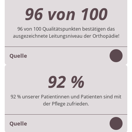
96 von 100
96 von 100 Qualitätspunkten bestätigen das
ausgezeichnete Leitungsniveau der Orthopädie!
Quelle
Inhalt
Die therapeutischen Leistungen in der
92 %
Rehabilitation werden nach den Vorgaben
der Deutschen Rentenversicherung (KTL)
bewertet. Die Orthopädie erreicht dabei sehr
92 % unserer Patientinnen und Patienten sind mit
der Pflege zufrieden.
gute 96 von 100 Qualitätspunkten.
Quelle
MEDIAN Qualitätsbericht
Inhalt