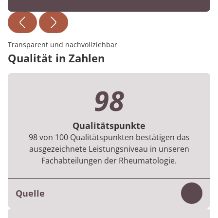
Transparent und nachvollziehbar
Qualität in Zahlen
98
Qualitätspunkte
98 von 100 Qualitätspunkten bestätigen das
ausgezeichnete Leistungsniveau in unseren
Fachabteilungen der Rheumatologie.
Quelle
Inhalt
Für jede Rehabilitation gibt es Vorgaben zu