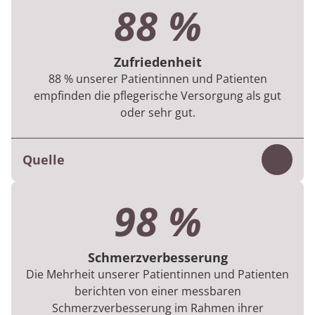
88 %
den therapeutischen Behandlungen, was die
Vielfalt, Menge und Dauer betrifft. Bei voller
Zufriedenheit
Erfüllung der DRV-Vorgaben können bis zu
88 % unserer Patientinnen und Patienten
100 Qualitätspunkte erreicht werden.
empfinden die pflegerische Versorgung als gut
oder sehr gut.
MEDIAN Qualitätsbericht
Quelle
Inhalt
Mithilfe der digitalen
98 %
Zufriedenheitsbefragung am Ende des
Aufenthalts wird deutlich, dass
Schmerzverbesserung
hervorragende 88 % der befragten
Die Mehrheit unserer Patientinnen und Patienten
Patientinnen und Patienten in 2024 mit der
berichten von einer messbaren
pflegerischen Versorgung zufrieden waren.
Schmerzverbesserung im Rahmen ihrer