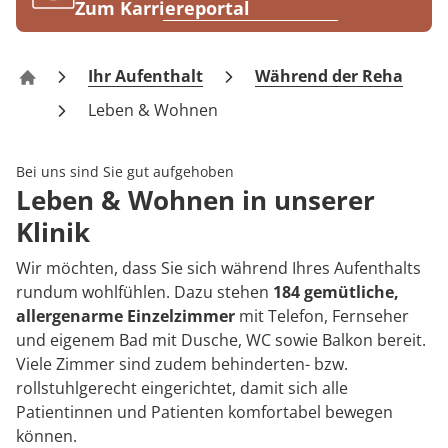
Rheumatologie
Zum Karriereportal
Blog
Ihr Aufenthalt
Während der Reha
Reha-Zentrum Bernkastel-Kues Klinik Moselschleife
Karriere
Leben & Wohnen
Bei uns sind Sie gut aufgehoben
Leben & Wohnen in unserer
Klinik
Wir möchten, dass Sie sich während Ihres Aufenthalts
rundum wohlfühlen. Dazu stehen
184 gemütliche,
allergenarme Einzelzimmer
mit Telefon, Fernseher
und eigenem Bad mit Dusche, WC sowie Balkon bereit.
Viele Zimmer sind zudem behinderten- bzw.
rollstuhlgerecht eingerichtet, damit sich alle
Patientinnen und Patienten komfortabel bewegen
können.