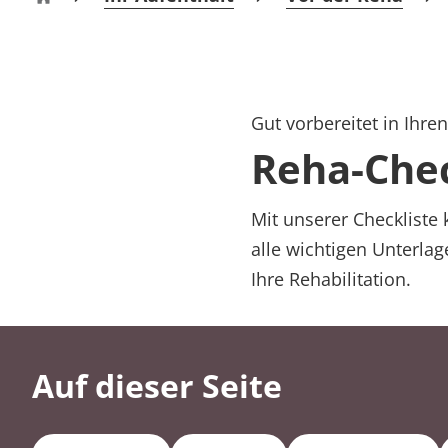
Rheumatologie
Reha-Zentrum Bernkastel-Kues Klinik Mosel
Blog
Karriere
Gut vorbereitet in Ihre
Reha-Chec
Mit unserer Checkliste 
alle wichtigen Unterla
Ihre Rehabilitation.
Auf dieser Seite