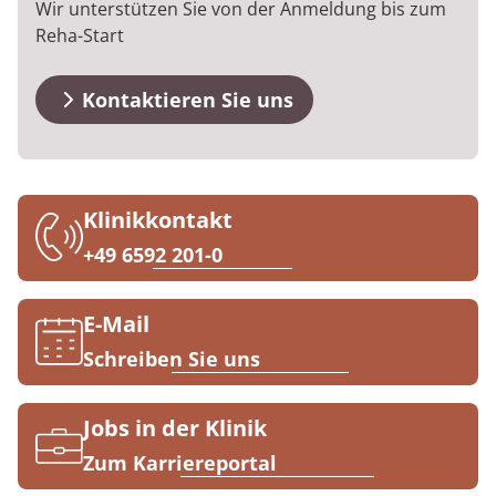
Wir unterstützen Sie von der Anmeldung bis zum
MEDIAN Kliniken im Überblick
Veranstaltungen
Prävention
Energiepolitik
Kosten & Kostenträger
Kinder-und Jugendreha
Kosten & Kostenträger
Kooperationen
Reha-Start
Medizin & Teilhabe
Downloads
Nachsorge
Publikationsdatenbank
Zuzahlung & Befreiung
Gastroenterologie
Zuzahlung & Befreiung
Kontaktieren Sie uns
Anreise
Checkliste zum Start
Stoffwechselerkrankungen
Reha FAQ
Qualität & Expertise
FAQs
Geriatrie
Reha Checkliste
Ihr Weg zu MEDIAN
Klinikkontakt
Kontakt
Gynäkologie
+49 6592 201-0
Zuweiser
HTS & Cochlea
E-Mail
Long Covid
Schreiben Sie uns
Über MEDIAN
Onkologie
Jobs in der Klinik
Pneumologie
Presse
Zum Karriereportal