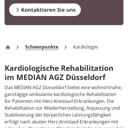
Downloads
Prävention
Energiepolitik
Zwangsstörungen
Kosten & Kostenträger
Kinder-und Jugendreha
Kosten & Kostenträger
Kooperationen
Kontaktieren Sie uns
Qualität & Expertise
Anreise
Nachsorge
Publikationsdatenbank
Somatoforme Störungen
Zuzahlung & Befreiung
Gastroenterologie
Zuzahlung & Befreiung
FAQs
Persönlichkeitsstörungen
Checkliste zum Start
Stoffwechselerkrankungen
Reha FAQ
Ihr Weg zu MEDIAN
Kontakt
Traumafolgeerkrankungen
Geriatrie
Reha Checkliste
Schwerpunkte
Kardiologie
AGZ Düsseldorf
Zuweiser
Schmerzstörungen
Gynäkologie
Kardiologische Rehabilitation
HTS & Cochlea
im MEDIAN AGZ Düsseldorf
Über MEDIAN
Long Covid
Das MEDIAN AGZ Düsseldorf bietet eine wohnortnahe,
ganztägige ambulante kardiologische Rehabilitation
Presse
Onkologie
für Patienten mit Herz-Kreislauf-Erkrankungen. Die
Rehabilitation zur Wiederherstellung, Anpassung und
Pneumologie
Stabilisierung der körperlichen Leistungsfähigkeit
Blog
erfolgt nach akuten Herz-Kreislauf-Erkrankungen mit