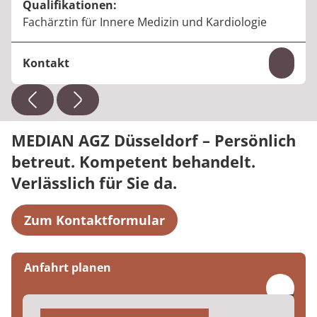
Qualifikationen:
Fachärztin für Innere Medizin und Kardiologie
Kontakt
Inhal
Telefon:
+49 211 93432-100
E-Mail:
barbara.bellmann@median-kliniken.de
MEDIAN AGZ Düsseldorf – Persönlich
betreut. Kompetent behandelt.
Verlässlich für Sie da.
Zum Kontaktformular
Anfahrt planen