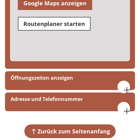
Google Maps anzeigen
Routenplaner starten
Öffnungszeiten anzeigen
Mo. bis Do. 08:00 bis 20:00 Uhr
Adresse und Telefonnummer
Fr. 08:30 bis 14:30 Uhr
MEDIAN AGZ Düsseldorf
Fährstraße 1
40221 Düsseldorf
Zurück zum Seitenanfang