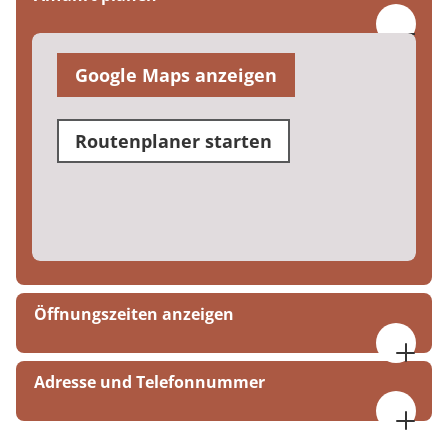
Google Maps anzeigen
Routenplaner starten
Öffnungszeiten anzeigen
Mo. bis Do. 08:00 bis 20:00 Uhr
Adresse und Telefonnummer
Fr. 08:30 bis 14:30 Uhr
MEDIAN AGZ Düsseldorf