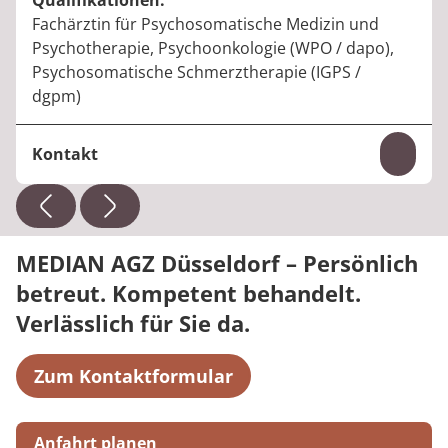
Qualifikationen:
Fachärztin für Psychosomatische Medizin und
Psychotherapie, Psychoonkologie (WPO / dapo),
Psychosomatische Schmerztherapie (IGPS /
dgpm)
Kontakt
Inhal
Telefon:
+49 211 93432-102
E-Mail:
sabine.zimmerling@median-kliniken.de
MEDIAN AGZ Düsseldorf – Persönlich
betreut. Kompetent behandelt.
Verlässlich für Sie da.
Zum Kontaktformular
Anfahrt planen