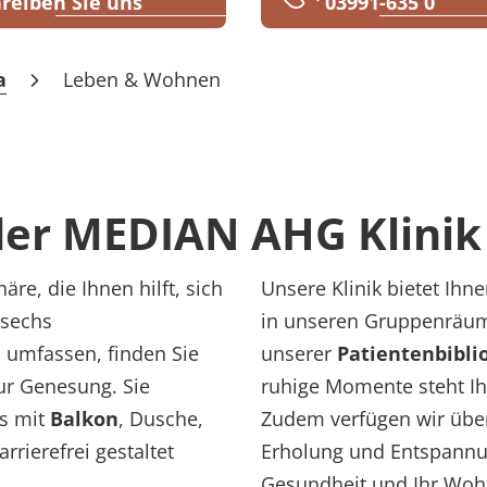
reiben Sie uns
03991-635 0
a
Leben & Wohnen
der MEDIAN AHG Klini
re, die Ihnen hilft, sich
Unsere Klinik bietet Ih
 sechs
in unseren Gruppenräume
 umfassen, finden Sie
unserer
Patientenbibli
ur Genesung. Sie
ruhige Momente steht I
as mit
Balkon
, Dusche,
Zudem verfügen wir übe
rrierefrei gestaltet
Erholung und Entspannun
Gesundheit und Ihr Wohl