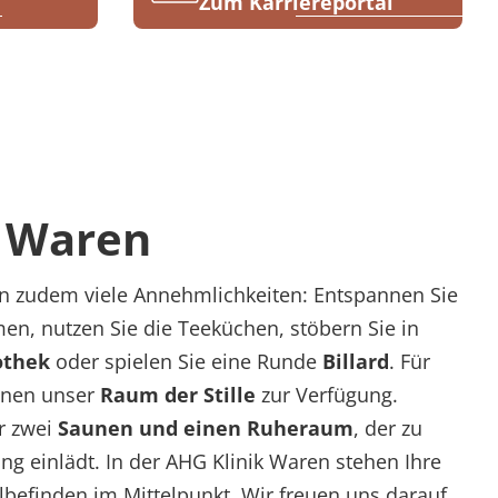
Zum Karriereportal
k Waren
nen zudem viele Annehmlichkeiten: Entspannen Sie
n, nutzen Sie die Teeküchen, stöbern Sie in
othek
oder spielen Sie eine Runde
Billard
. Für
hnen unser
Raum der Stille
zur Verfügung.
r zwei
Saunen und einen Ruheraum
, der zu
g einlädt. In der AHG Klinik Waren stehen Ihre
befinden im Mittelpunkt. Wir freuen uns darauf,