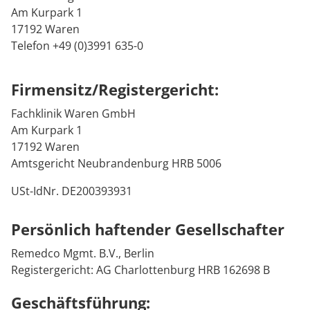
Downloads
Prävention
Energiepolitik
Kosten & Kostenträger
Kinder-und Jugendreha
Kosten & Kostenträger
Kooperationen
Am Kurpark 1
17192 Waren
Qualität & Expertise
Anreise
Nachsorge
Publikationsdatenbank
Zuzahlung & Befreiung
Gastroenterologie
Zuzahlung & Befreiung
Telefon +49 (0)3991 635-0
FAQs
Checkliste zum Start
Stoffwechselerkrankungen
Reha FAQ
Ihr Weg zu MEDIAN
Firmensitz/Registergericht:
Kontakt
Geriatrie
Reha Checkliste
Fachklinik Waren GmbH
Zuweiser
Am Kurpark 1
Gynäkologie
17192 Waren
Amtsgericht Neubrandenburg HRB 5006
HTS & Cochlea
USt-IdNr. DE200393931
Über MEDIAN
Long Covid
Persönlich haftender Gesellschafter
Presse
Onkologie
Remedco Mgmt. B.V., Berlin
Registergericht: AG Charlottenburg HRB 162698 B
Pneumologie
Blog
Geschäftsführung: