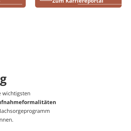
5
Zum Karriereportal
m
ng
e wichtigsten
Aufnahmeformalitäten
m Nachsorgeprogramm
önnen.