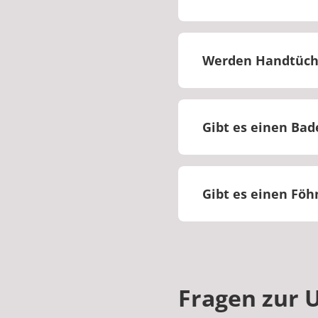
Ja, jedes Zimmer ha
Werden Handtüche
Ja, Handtücher werd
gewechselt.
Gibt es einen Ba
Bademäntel bieten
Gibt es einen Fö
Nein, es besteht di
Fragen zur 