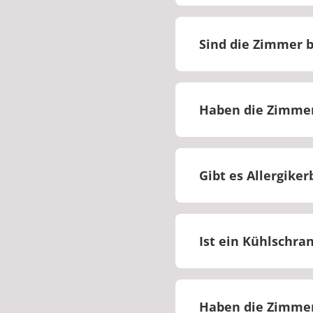
Ja, die Zimmer sind
Sind die Zimmer b
Ja, barrierefreie Z
Haben die Zimme
Die Zimmer sind mit
Gibt es Allergike
Nein, es gibt keine
Ist ein Kühlschr
Im Premiumbereich 
Haben die Zimmer