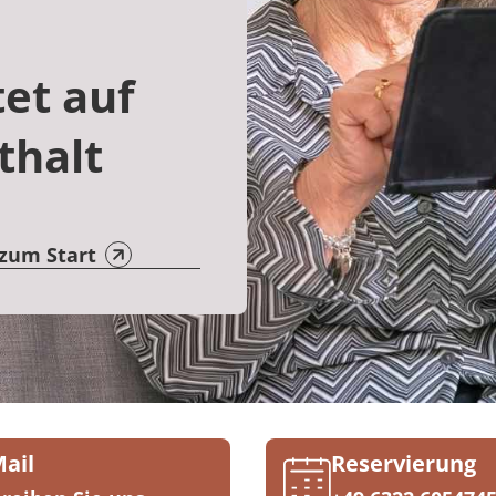
et auf
thalt
 zum Start
Mail
Reservierung