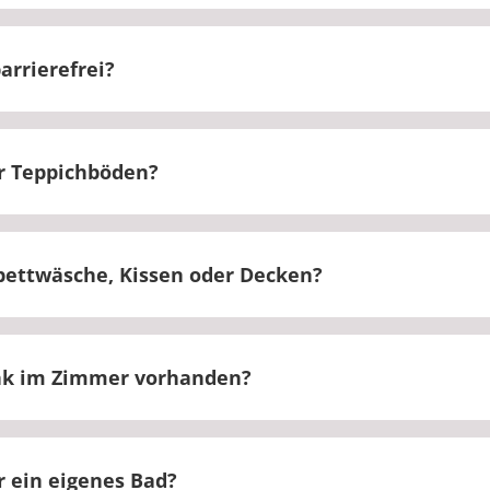
 mit einem Fernseher ausgestattet.
arrierefrei?
immer sind vorhanden.
r Teppichböden?
 Parkett ausgestattet.
rbettwäsche, Kissen oder Decken?
 Allergikerbettwäsche.
ank im Zimmer vorhanden?
gibt es einen Kühlschrank auf den Zimmern.
 ein eigenes Bad?