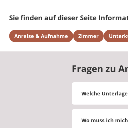
Sie finden auf dieser Seite Informa
Anreise & Aufnahme
Zimmer
Unterk
Fragen zu A
Welche Unterlage
Sie erhalten vor Be
aufgeführt sind, di
Wo muss ich mich