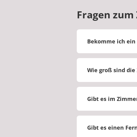
Fragen zum
Bekomme ich ein 
Bei uns werden Sie
Zimmer sind für Se
Wie groß sind di
Die Größe der Zimm
eine Größe von circ
Gibt es im Zimmer
Ja, im Zimmer ist e
Gibt es einen Fer