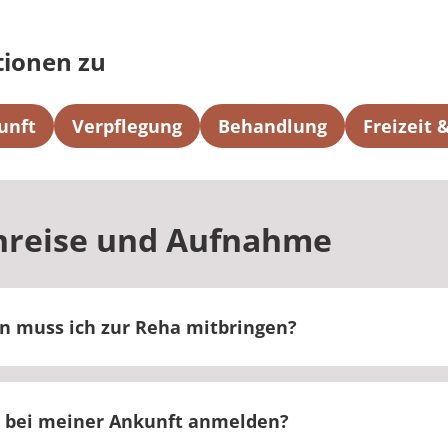
tionen zu
unft
Verpflegung
Behandlung
Freizeit
nreise und Aufnahme
n muss ich zur Reha mitbringen?
ginn Ihrer Reha ein Einladungsschreiben, in dem die 
e Sie mitbringen müssen.
 bei meiner Ankunft anmelden?