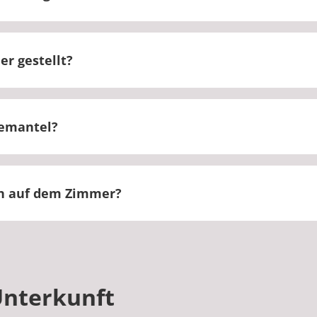
t ein eigenes Bad.
r gestellt?
en für Ihren Klinikaufenthalt gestellt und regelmäßig
demantel?
 wir nur im Premiumbereich an.
hn auf dem Zimmer?
e Möglichkeit, einen Föhn auszuleihen.
Unterkunft