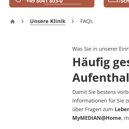
+49 8041 803-0
Sch
Rheumatologie
Karriere
Unsere Klinik
FAQs
Buchberg-Klinik Bad Tölz
Was Sie in unserer Einr
Häufig ge
Aufenthal
Damit Sie bestens vorbe
Informationen für Sie 
über Fragen zum
Lebe
MyMEDIAN@Home
, m