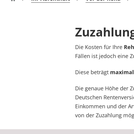
Rheumatologie
Buchberg-Klinik Bad Tölz
Karriere
Zuzahlung
Die Kosten für Ihre
Reh
Fällen ist jedoch eine 
Diese beträgt
maximal 
Die genaue Höhe der Zu
Deutschen Rentenversi
Einkommen und der Art
von der Zuzahlung mög