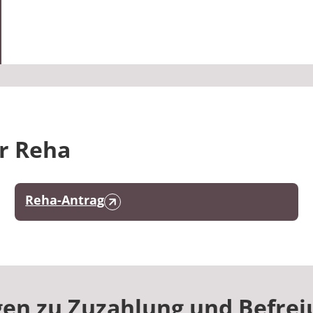
r Reha
Reha-Antrag
gen zu Zuzahlung und Befrei