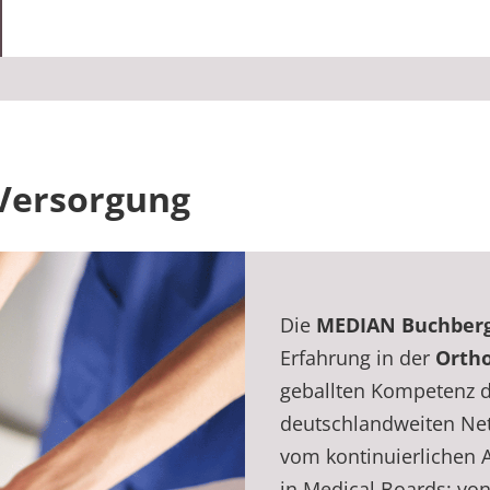
 Versorgung
Die
MEDIAN Buchberg-
Erfahrung in der
Ortho
geballten Kompetenz d
deutschlandweiten Netz
vom kontinuierlichen 
in Medical Boards: von