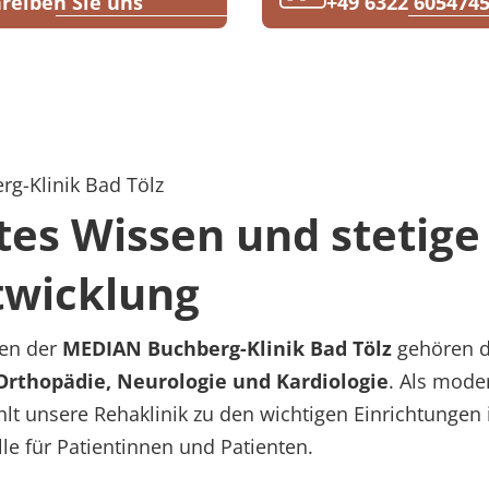
reiben Sie uns
+49 6322 605474
-Klinik Bad Tölz
es Wissen und stetige
twicklung
en der
MEDIAN Buchberg-Klinik Bad Tölz
gehören d
rthopädie, Neurologie und Kardiologie
. Als mode
ählt unsere Rehaklinik zu den wichtigen Einrichtungen 
lle für Patientinnen und Patienten.