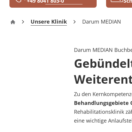
+49 8041 803-0
Sch
Rheumatologie
Karriere
Unsere Klinik
Darum MEDIAN
Buchberg-Klinik Bad Tölz
Darum MEDIAN Buchberg
Gebündelt
Weiteren
Zu den Kernkompetenz
Behandlungsgebiete O
Rehabilitationsklinik z
eine wichtige Anlaufste