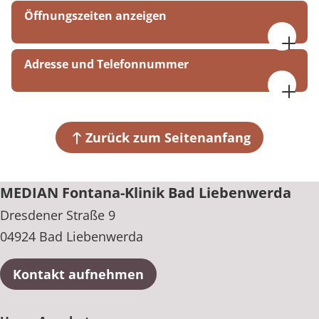
Öffnungszeiten anzeigen
Montag bis Donnerstag, 07:30 bis 17:00 Uhr
Adresse und Telefonnummer
Freitag, 07:30 bis 17:00 Uhr
MEDIAN Fontana-Klinik Bad Liebenwerda
Dresdener Straße 9
04924 Bad Liebenwerda
Zurück zum Seitenanfang
+49 35341 90-0
MEDIAN Fontana-Klinik Bad Liebenwerda
Dresdener Straße 9
04924 Bad Liebenwerda
Kontakt aufnehmen