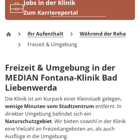
Rheumatologie
Jobs in der Klinik
Karriere
Zum Karriereportal
Ihr Aufenthalt
Während der Reha
Fontana-Klinik Bad Liebenwerda
Freizeit & Umgebung
Freizeit & Umgebung in der
MEDIAN Fontana-Klinik Bad
Liebenwerda
Die Klinik ist am Kurpark einer Kleinstadt gelegen,
wenige Minuten vom Stadtzentrum
entfernt. In
direkter Umgebung befindet sich ein
Naturschutzgebiet
. Wir bieten sowohl in der Klinik
eine Vielzahl an Freizeitangeboten an, als auch
Ausflüge in die Umgebung.