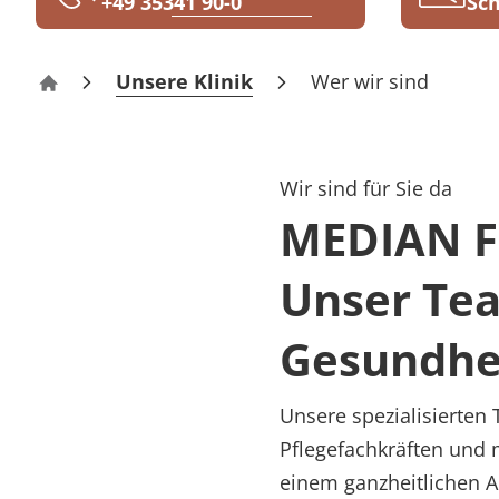
+49 35341 90-0
Sch
Rheumatologie
Karriere
Unsere Klinik
Wer wir sind
Fontana-Klinik Bad Liebenwerda
Wir sind für Sie da
MEDIAN Fo
Unser Te
Gesundhe
Unsere spezialisierten
Pflegefachkräften und
einem ganzheitlichen 