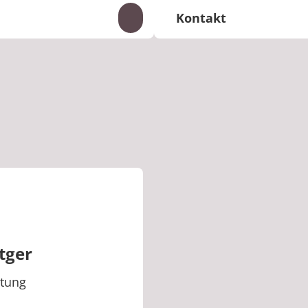
Kontakt
Inhalte auf- und zuklappen
+49 35341 90-1160
Telefon:
wolfgang.lehmann
E-Mail:
tger
itung