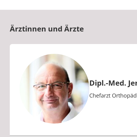
Ärztinnen und Ärzte
Dipl.-Med. Je
Berufstitel:
Chefarzt Orthopäd