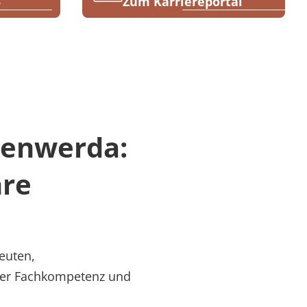
5
Zum Karriereportal
benwerda:
hre
euten,
ster Fachkompetenz und