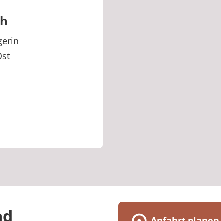
ch
gerin
Ost
ad
Anfahrt planen