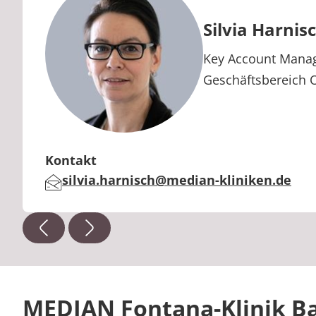
Silvia Harnis
Berufstitel:
Key Account Mana
Geschäftsbereich 
Kontakt
silvia.harnisch@median-kliniken.de
E-Mail:
MEDIAN Fontana-Klinik B