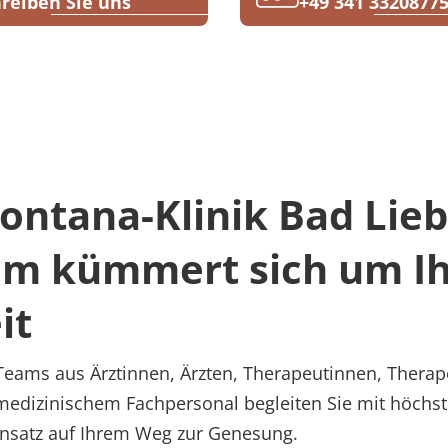
reiben Sie uns
+49 341 3320877
ntana-Klinik Bad Lie
am kümmert sich um I
it
 Teams aus Ärztinnen, Ärzten, Therapeutinnen, Therap
 medizinischem Fachpersonal begleiten Sie mit höch
Ansatz auf Ihrem Weg zur Genesung.