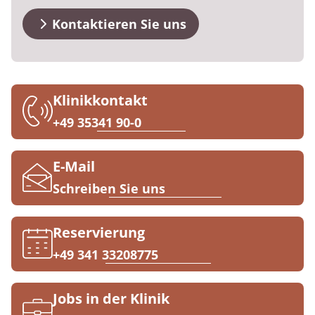
FAQs
Prävention
Energiepolitik
Kosten & Kostenträger
Kinder-und Jugendreha
Kosten & Kostenträger
Kooperationen
Kontaktieren Sie uns
Qualität & Expertise
Kontakt
Nachsorge
Publikationsdatenbank
Zuzahlung & Befreiung
Gastroenterologie
Zuzahlung & Befreiung
Checkliste zum Start
Stoffwechselerkrankungen
Reha FAQ
Ihr Weg zu MEDIAN
Klinikkontakt
Geriatrie
Reha Checkliste
+49 35341 90-0
Zuweiser
Gynäkologie
E-Mail
HTS & Cochlea
Schreiben Sie uns
Über MEDIAN
Long Covid
Reservierung
Presse
Onkologie
+49 341 33208775
Pneumologie
Blog
Jobs in der Klinik