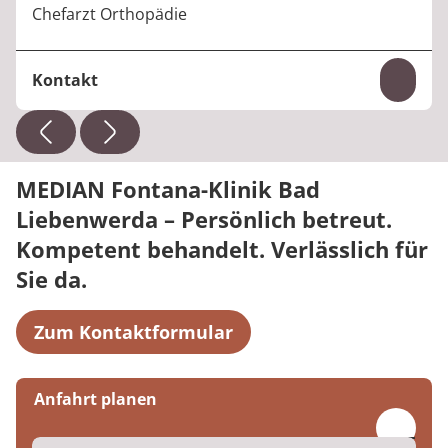
Berufstitel:
Chefarzt Orthopädie
Kontakt
Inhal
Telefon:
+49 35341 90-1160
E-Mail:
jens.fleissner@median-kliniken.de
MEDIAN Fontana-Klinik Bad
Liebenwerda – Persönlich betreut.
Kompetent behandelt. Verlässlich für
Sie da.
Zum Kontaktformular
Anfahrt planen