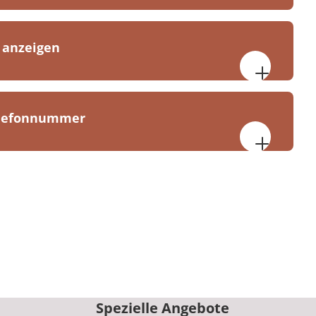
 anzeigen
nerstag, 07:30 bis 17:00 Uhr
bis 17:00 Uhr
elefonnummer
a-Klinik Bad Liebenwerda
ße 9
benwerda
0-0
Spezielle Angebote