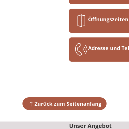
Öffnungszeiten
Montag bis Don
Freitag, 07:30 
Adresse und T
MEDIAN Fontan
Dresdener Stra
04924 Bad Lie
+49 35341 9
Zurück zum Seitenanfang
Unser Angebot