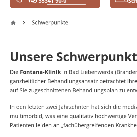
+49 35341 90-0
Sch
Rheumatologie
Karriere
Schwerpunkte
Fontana-Klinik Bad Liebenwerda
Unsere Schwerpunkte
Die
Fontana-Klinik
in Bad Liebenwerda (Brandenb
ganzheitlicher Behandlungsansatz betrachtet Ihr
auf Sie zugeschnittenen Behandlungsplan zu ent
In den letzten zwei Jahrzehnten hat sich die medi
multimorbid, was eine qualitativ hochwertige V
Patienten leiden an „fachübergreifenden Krankhe