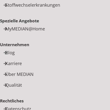
Rheumatologie
Stoffwechselerkrankungen
Karriere
Spezielle Angebote
MyMEDIAN@Home
Unternehmen
Blog
Karriere
Über MEDIAN
Qualität
Rechtliches
Datenschutz