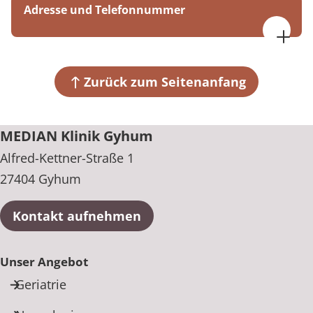
Adresse und Telefonnummer
Fr. 07:30 bis 15:00 Uhr
MEDIAN Klinik Gyhum
Alfred-Kettner-Straße 1
27404 Gyhum
Zurück zum Seitenanfang
+49 4286 890
MEDIAN Klinik Gyhum
Alfred-Kettner-Straße 1
27404 Gyhum
Kontakt aufnehmen
Unser Angebot
Geriatrie