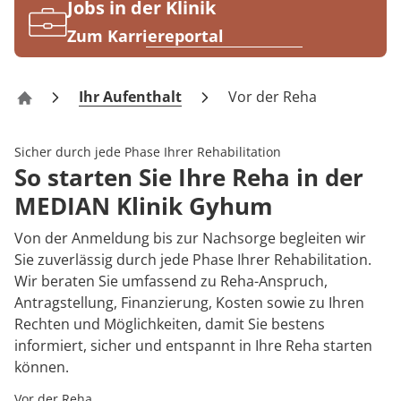
Rheumatologie
Jobs in der Klinik
Karriere
Zum Karriereportal
Ihr Aufenthalt
Vor der Reha
Klinik Gyhum
Sicher durch jede Phase Ihrer Rehabilitation
So starten Sie Ihre Reha in der
MEDIAN Klinik Gyhum
Von der Anmeldung bis zur Nachsorge begleiten wir
Sie zuverlässig durch jede Phase Ihrer Rehabilitation.
Wir beraten Sie umfassend zu Reha-Anspruch,
Antragstellung, Finanzierung, Kosten sowie zu Ihren
Rechten und Möglichkeiten, damit Sie bestens
informiert, sicher und entspannt in Ihre Reha starten
können.
Vor der Reha