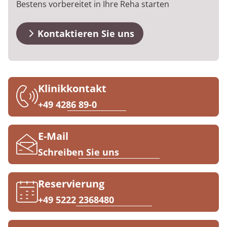
Bestens vorbereitet in Ihre Reha starten
Blog
Prävention
Energiepolitik
Kosten & Kostenträger
Kinder-und Jugendreha
Kosten & Kostenträger
Kooperationen
Qualität & Expertise
Veranstaltungen
Nachsorge
Publikationsdatenbank
Zuzahlung & Befreiung
Gastroenterologie
Zuzahlung & Befreiung
Kontaktieren Sie uns
Downloads
Checkliste zum Start
Stoffwechselerkrankungen
Reha FAQ
Ihr Weg zu MEDIAN
Anreise
Geriatrie
Reha Checkliste
Klinikkontakt
Zuweiser
+49 4286 89-0
FAQs
Gynäkologie
Kontakt
HTS & Cochlea
E-Mail
Über MEDIAN
Schreiben Sie uns
Long Covid
Presse
Onkologie
Reservierung
+49 5222 2368480
Pneumologie
Blog