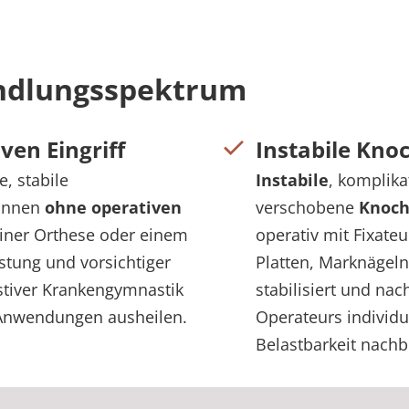
ndlungsspektrum
ven Eingriff
Instabile Kn
, stabile
Instabile
, komplika
önnen
ohne operativen
verschobene
Knoch
iner Orthese oder einem
operativ mit Fixate
stung und vorsichtiger
Platten, Marknägel
stiver Krankengymnastik
stabilisiert und na
Anwendungen ausheilen.
Operateurs individu
Belastbarkeit nachb