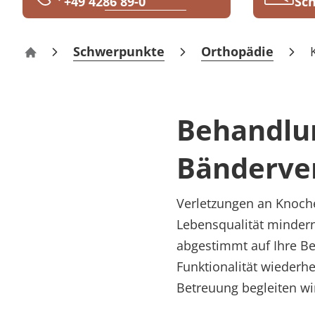
+49 4286 89-0
Sch
Rheumatologie
Karriere
Schwerpunkte
Orthopädie
Klinik Gyhum
Behandlun
Bänderve
Verletzungen an Knoch
Lebensqualität minder
abgestimmt auf Ihre Be
Funktionalität wiederhe
Betreuung begleiten wir