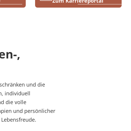
0
Zum Karriereportal
en-,
nschränken und die
 individuell
d die volle
rapien und persönlicher
d Lebensfreude.