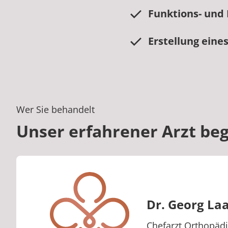
Funktions- und
Erstellung eine
Wer Sie behandelt
Unser erfahrener Arzt beg
Dr. Georg Laa
Berufstitel:
Chefarzt Orthopädi