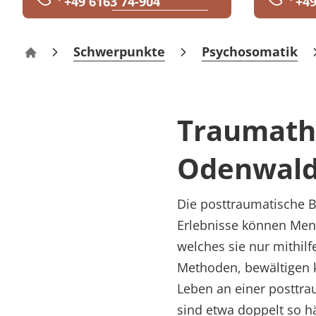
+49 6163 74-904
+49
Rheumatologie
Blog
Schwerpunkte
Psychosomatik
Klinik Odenwald – Rehabilitation
Karriere
Traumathe
Odenwal
Die posttraumatische B
Erlebnisse können Mens
welches sie nur mithilf
Methoden, bewältigen k
Leben an einer posttr
sind etwa doppelt so h