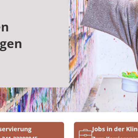
en
ngen
servierung
Jobs in der Klin