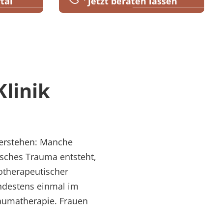
tal
Jetzt beraten lassen
linik
verstehen: Manche
sches Trauma entsteht,
hotherapeutischer
ndestens einmal im
aumatherapie. Frauen