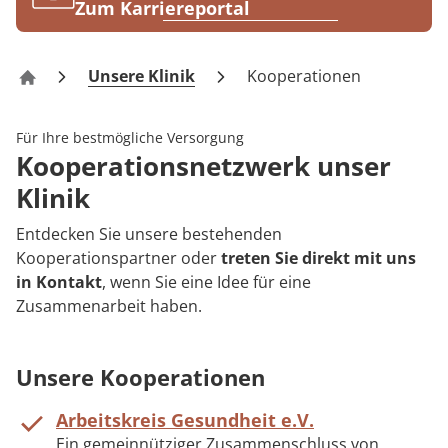
Rheumatologie
Zum Karriereportal
Blog
Unsere Klinik
Kooperationen
Klinik Odenwald – Rehabilitation
Karriere
Für Ihre bestmögliche Versorgung
Kooperationsnetzwerk unser
Klinik
Entdecken Sie unsere bestehenden
Kooperationspartner oder
treten Sie direkt mit uns
in Kontakt
, wenn Sie eine Idee für eine
Zusammenarbeit haben.
Unsere Kooperationen
Arbeitskreis Gesundheit e.V.
Ein gemeinnütziger Zusammenschluss von