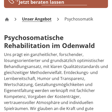
Rheumatologie
Jetzt beraten lassen
Blog
Unser Angebot
Psychosomatik
Klinik Odenwald – Rehabilitation
Karriere
Psychosomatische
Rehabilitation im Odenwald
Uns prägt ein ganzheitlicher, forschender,
lösungsorientierter und grundsätzlich optimistischer
Behandlungsansatz, mit klaren Qualitätsstandards und
gleichzeitiger Methodenvielfalt. Entdeckungs- und
Lernbereitschaft, Humor und Transparenz,
Wertschätzung, Gestaltungsmöglichkeiten und
Eigenentfaltung werden verknüpft mit fachlicher
Kompetenz, Vorgaben der Kostenträger,
vertrauensvoller Atmosphäre und individuellen
Spielräumen. Wir glauben an die Kraft und gute