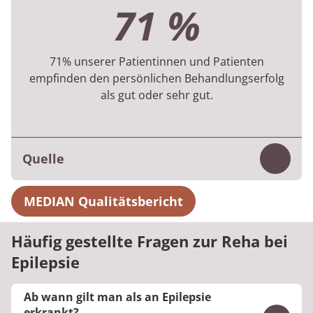
71 %
erfassten Fragebögen aus der
Zufriedenheitsbefragung, die Patientinnen
und Patienten am Ende ihres Aufenthalts im
71% unserer Patientinnen und Patienten
empfinden den persönlichen Behandlungserfolg
Jahr 2024 durchgeführt haben.
als gut oder sehr gut.
MEDIAN Qualitätsbericht
Quelle
Inhalt
Der subjektive Behandlungserfolg wird am
MEDIAN Qualitätsbericht
Ende der Rehabilitation durch eine
Zufriedenheitsbefragung erfasst.
Häufig gestellte Fragen zur Reha bei
Patientinnen und Patienten bewerten dabei,
Epilepsie
inwieweit sich ihr Wohlbefinden durch die
Ab wann gilt man als an Epilepsie
Behandlung verbessert hat. Grundlage der
erkrankt?