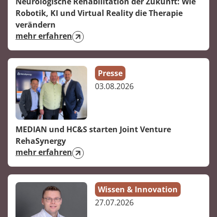
Neurologische Rehabilitation der Zukunft: Wie
Prävention
Energiepolitik
Kinder-und Jugendreha
Kosten & Kostenträger
Kooperationen
Robotik, KI und Virtual Reality die Therapie
Über MEDIAN
verändern
Nachsorge
Publikationsdatenbank
Gastroenterologie
Zuzahlung & Befreiung
mehr erfahren
Presse
Stoffwechselerkrankungen
Reha FAQ
Presse
Blog
Geriatrie
Reha Checkliste
03.08.2026
Gynäkologie
Karriere
HTS & Cochlea
MEDIAN und HC&S starten Joint Venture
RehaSynergy
Long Covid
mehr erfahren
Onkologie
Wissen & Innovation
Pneumologie
27.07.2026