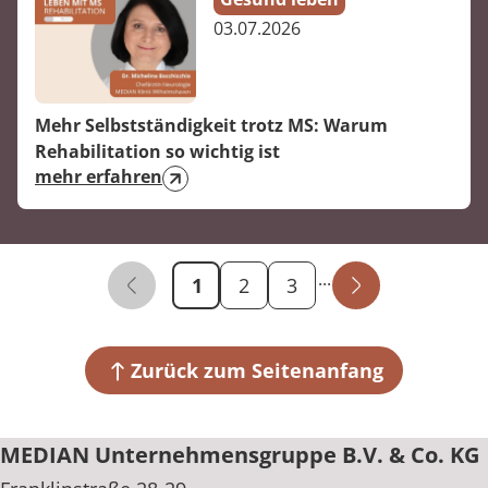
03.07.2026
Mehr Selbstständigkeit trotz MS: Warum
Rehabilitation so wichtig ist
mehr erfahren
Publikations - Seite
...
1
2
3
Zurück zum Seitenanfang
MEDIAN Unternehmensgruppe B.V. & Co. KG