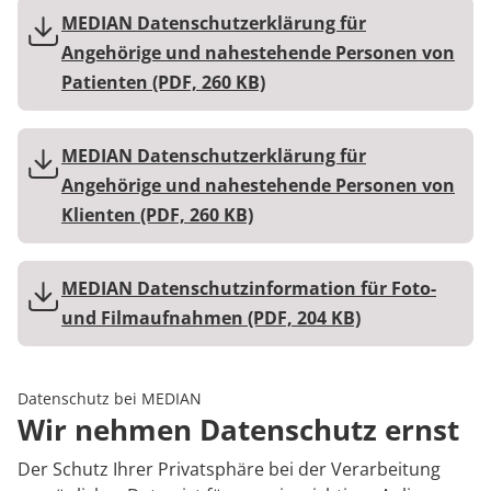
FAQs
Prävention
Energiepolitik
Kosten & Kostenträger
Kinder-und Jugendreha
Kosten & Kostenträger
Kooperationen
MEDIAN Datenschutzerklärung für
Angehörige und nahestehende Personen von
Qualität & Expertise
Kontakt
Nachsorge
Publikationsdatenbank
Zuzahlung & Befreiung
Gastroenterologie
Zuzahlung & Befreiung
Patienten (PDF, 260 KB)
Checkliste zum Start
Stoffwechselerkrankungen
Reha FAQ
Ihr Weg zu MEDIAN
MEDIAN Datenschutzerklärung für
Geriatrie
Reha Checkliste
Angehörige und nahestehende Personen von
Zuweiser
Klienten (PDF, 260 KB)
Gynäkologie
HTS & Cochlea
MEDIAN Datenschutzinformation für Foto-
Über MEDIAN
und Filmaufnahmen (PDF, 204 KB)
Long Covid
Presse
Onkologie
Datenschutz bei MEDIAN
Wir nehmen Datenschutz ernst
Pneumologie
Blog
Der Schutz Ihrer Privatsphäre bei der Verarbeitung