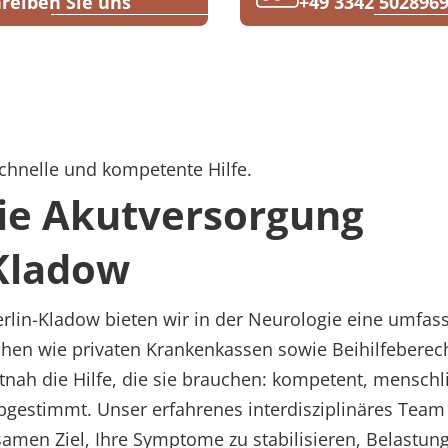
reiben Sie uns
+49 3342 502896
schnelle und kompetente Hilfe.
die Akutversorgung
-Kladow
erlin-Kladow bieten wir in der Neurologie eine umfa
lichen wie privaten Krankenkassen sowie Beihilfeberech
itnah die Hilfe, die sie brauchen: kompetent, menschl
abgestimmt. Unser erfahrenes interdisziplinäres Team
amen Ziel, Ihre Symptome zu stabilisieren, Belastun