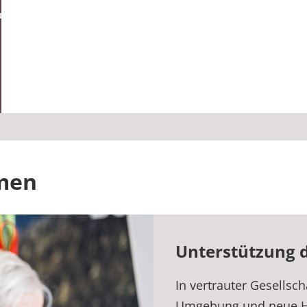
men
Unterstützung 
In vertrauter Gesellscha
Umgebung und neue He