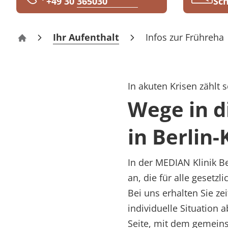
+49 30 365030
Sch
Rheumatologie
Karriere
Ihr Aufenthalt
Infos zur Frühreha
Klinik Berlin-Kladow
In akuten Krisen zählt 
Wege in 
in Berlin
In der MEDIAN Klinik B
an, die für alle gesetz
Bei uns erhalten Sie ze
individuelle Situation 
Seite, mit dem gemeins