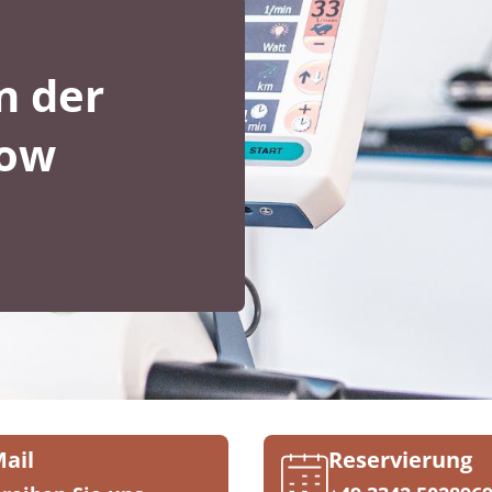
n der
dow
Mail
Reservierung