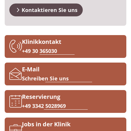
FAQs
Prävention
Energiepolitik
Kosten & Kostenträger
Kinder-und Jugendreha
Kosten & Kostenträger
Kooperationen
Kontaktieren Sie uns
Qualität & Expertise
Kontakt
Nachsorge
Publikationsdatenbank
Zuzahlung & Befreiung
Gastroenterologie
Zuzahlung & Befreiung
Checkliste zum Start
Stoffwechselerkrankungen
Reha FAQ
Ihr Weg zu MEDIAN
Klinikkontakt
Geriatrie
Reha Checkliste
+49 30 365030
Zuweiser
Gynäkologie
E-Mail
HTS & Cochlea
Schreiben Sie uns
Über MEDIAN
Long Covid
Reservierung
Presse
Onkologie
+49 3342 5028969
Pneumologie
Blog
Jobs in der Klinik