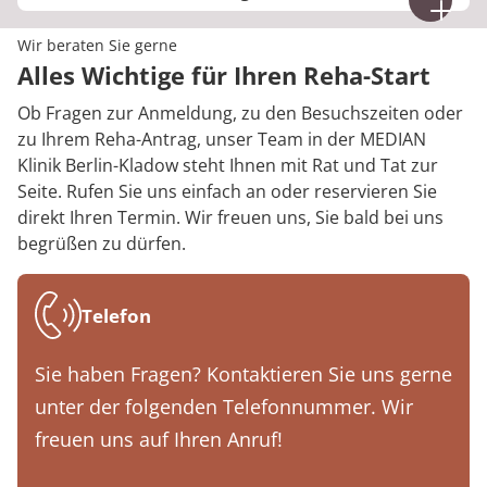
können Sie diese – je nach Kapazität – in unserer
Bei Bedarf führen wir zudem individuelle
Wenn Sie eine Rehabilitationsmaßnahme
Therapieabteilung in Anspruch nehmen. So
berufliche Belastungserprobungen durch – sowohl
Wir beraten Sie gerne
eigenständig beantragen möchten, begründet Ihr
profitieren Sie von unserer fachlichen Expertise
für Berufsgenossenschaften als auch für andere
Alles Wichtige für Ihren Reha-Start
behandelnder Arzt zunächst die medizinische
auch ohne stationäre Aufnahme.
Kostenträger.
Notwendigkeit gegenüber dem Kostenträger.
Ob Fragen zur Anmeldung, zu den Besuchszeiten oder
Anschließend stellen Sie selbst den Antrag und
zu Ihrem Reha-Antrag, unser Team in der MEDIAN
fügen das ärztliche Gutachten bei.
Klinik Berlin-Kladow steht Ihnen mit Rat und Tat zur
Bei offenen Fragen rund um den Reha-Antrag
Seite. Rufen Sie uns einfach an oder reservieren Sie
unterstützen wir Sie jederzeit gerne persönlich.
direkt Ihren Termin. Wir freuen uns, Sie bald bei uns
begrüßen zu dürfen.
Telefon
Sie haben Fragen? Kontaktieren Sie uns gerne
unter der folgenden Telefonnummer. Wir
freuen uns auf Ihren Anruf!