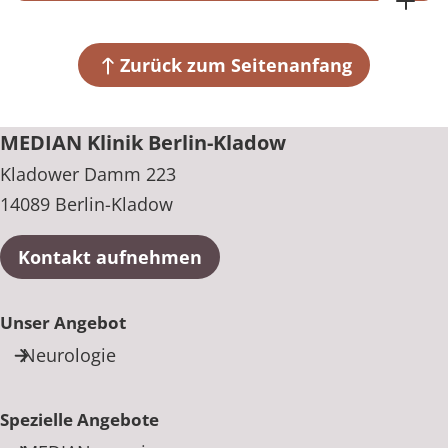
MEDIAN Klinik Berlin-Kladow
Wochenende und an Feiertagen
Kladower Damm 223
09:30 bis 17:30 Uhr
14089 Berlin-Kladow
Zurück zum Seitenanfang
+49 30 365030
MEDIAN Klinik Berlin-Kladow
Kladower Damm 223
14089 Berlin-Kladow
Kontakt aufnehmen
Unser Angebot
Neurologie
Spezielle Angebote