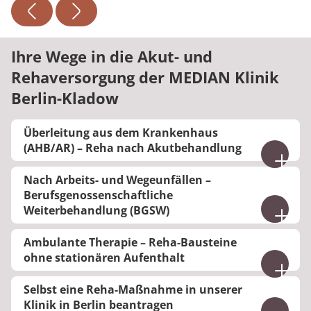
Ihre Wege in die Akut- und
Rehaversorgung der MEDIAN Klinik
Berlin-Kladow
Überleitung aus dem Krankenhaus
(AHB/AR) – Reha nach Akutbehandlung
Viele Patientinnen und Patienten benötigen nach
Nach Arbeits- und Wegeunfällen –
einem Krankenhausaufenthalt zur weiteren
Berufsgenossenschaftliche
Stabilisierung eine Anschlussheilbehandlung (AHB)
Weiterbehandlung (BGSW)
bzw. Anschlussrehabilitation (AR).
Nach Arbeits- oder Wegeunfällen sorgt der
In diesem Fall übernimmt das Krankenhaus für Sie
Ambulante Therapie – Reha-Bausteine
Krankenhausarzt oder ein ambulant tätiger
alle notwendigen Formalitäten und leitet die
ohne stationären Aufenthalt
Durchgangsarzt (D-Arzt) für die Einleitung der
Aufnahme in unsere Reha-Klinik ein. Für Sie
Wenn Ihr Arzt Ihnen ambulante
Berufsgenossenschaftlichen Stationären
entsteht dadurch kein zusätzlicher
Selbst eine Reha-Maßnahme in unserer
physiotherapeutische Leistungen verordnet,
Weiterbehandlung (BGSW) in unserer Klinik.
organisatorischer Aufwand.
Klinik in Berlin beantragen