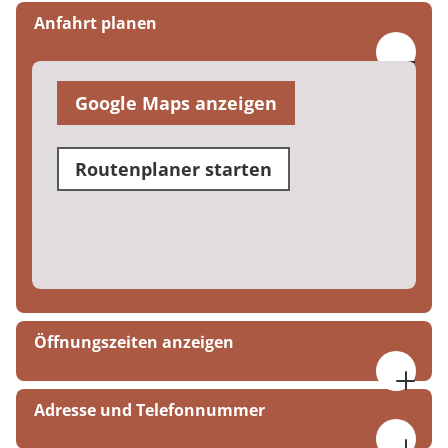
Anfahrt planen
Google Maps anzeigen
Routenplaner starten
Öffnungszeiten anzeigen
Montag bis Freitag
Adresse und Telefonnummer
06:30 bis 21:00 Uhr