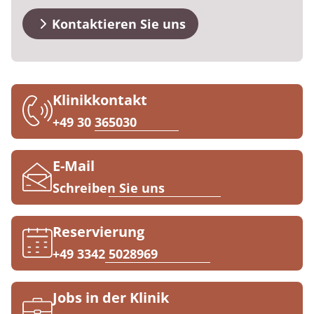
FAQs
Prävention
Energiepolitik
Kosten & Kostenträger
Kinder-und Jugendreha
Kosten & Kostenträger
Kooperationen
Kontaktieren Sie uns
Qualität & Expertise
Kontakt
Nachsorge
Publikationsdatenbank
Zuzahlung & Befreiung
Gastroenterologie
Zuzahlung & Befreiung
Checkliste zum Start
Stoffwechselerkrankungen
Reha FAQ
Ihr Weg zu MEDIAN
Klinikkontakt
Geriatrie
Reha Checkliste
+49 30 365030
Zuweiser
Gynäkologie
E-Mail
HTS & Cochlea
Schreiben Sie uns
Über MEDIAN
Long Covid
Reservierung
Presse
Onkologie
+49 3342 5028969
Pneumologie
Blog
Jobs in der Klinik