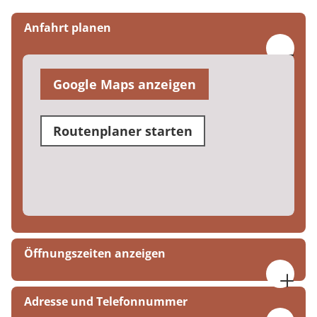
Anfahrt planen
Google Maps anzeigen
Routenplaner starten
Öffnungszeiten anzeigen
Mo. bis Do. 08:00 bis 16:00 Uhr
Adresse und Telefonnummer
Fr. 08:00 bis 15:00 Uhr