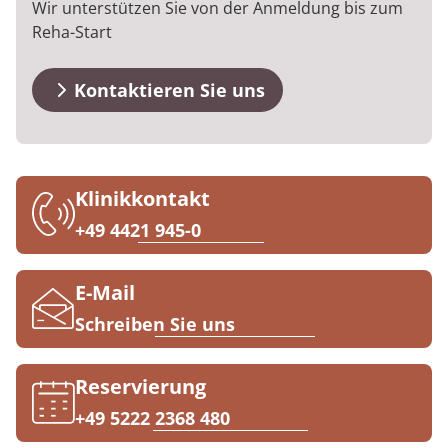
Wir unterstützen Sie von der Anmeldung bis zum
Downloads
Prävention
Energiepolitik
Kosten & Kostenträger
Kinder-und Jugendreha
Kosten & Kostenträger
Kooperationen
Reha-Start
Qualität & Expertise
Anreise
Nachsorge
Publikationsdatenbank
Zuzahlung & Befreiung
Gastroenterologie
Zuzahlung & Befreiung
Kontaktieren Sie uns
FAQs
Checkliste zum Start
Stoffwechselerkrankungen
Reha FAQ
Ihr Weg zu MEDIAN
Kontakt
Geriatrie
Reha Checkliste
Zuweiser
Klinikkontakt
Gynäkologie
+49 4421 945-0
HTS & Cochlea
Über MEDIAN
E-Mail
Long Covid
Schreiben Sie uns
Presse
Onkologie
Reservierung
Pneumologie
Blog
+49 5222 2368 480