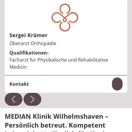
Telefon:
+49 4421 945-601
E-Mail:
regina.luedemann@median-kliniken.de
Sergei Krämer
Berufstitel:
Oberarzt Orthopädie
Qualifikationen:
Facharzt für Physikalische und Rehabilitative
Medizin
Kontakt
Inhal
Telefon:
+49 4421 945-601
E-Mail:
sergei.kraemer@median-kliniken.de
MEDIAN Klinik Wilhelmshaven –
Persönlich betreut. Kompetent