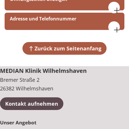
Mo. bis Do. 08:00 bis 16:00 Uhr
Adresse und Telefonnummer
Fr. 08:00 bis 15:00 Uhr
MEDIAN Klinik Wilhelmshaven
Bremer Straße 2
26382 Wilhelmshaven
Zurück zum Seitenanfang
+49 4421 945-0
MEDIAN Klinik Wilhelmshaven
Bremer Straße 2
26382 Wilhelmshaven
Kontakt aufnehmen
Unser Angebot