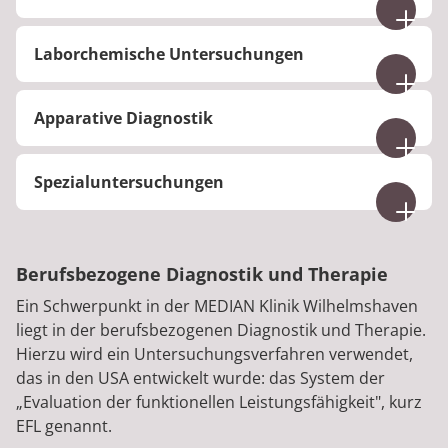
Anamnese
Laborchemische Untersuchungen
Auf die Einweisungsdiagnose speziell
ausgerichtete körperliche Untersuchung
Bestimmung sämtlicher Laborparameter, z. B.
Funktionsdiagnostik
Apparative Diagnostik
Diagnostik der internistischen
Vorsorge-Untersuchung
Begleiterkrankungen bzw. Verlaufskontrollen
Sonographie, Ultraschalldiagnostik
(z. B. Entzündungsparameter, Quick-Wert, INR,
Spezialuntersuchungen
EKG
Schilddrüsenwerte etc.)
Belastungs-EKG
Osteoporosediagnostik
EDV-Rückenvermessung
Langzeit-EKG
Leistungsphysiologische Untersuchung
Langzeitblutdruckmessung
Dynamographische Kraftmessung
Berufsbezogene Diagnostik und Therapie
Dopplersonographie der peripheren
Psychodiagnostik
arteriellen und venösen Gefäße
Ein Schwerpunkt in der MEDIAN Klinik Wilhelmshaven
Dopplersonographie der extracraniellen
liegt in der berufsbezogenen Diagnostik und Therapie.
Hirngefäße
Hierzu wird ein Untersuchungsverfahren verwendet,
Lungenfunktionsprüfung
das in den USA entwickelt wurde: das System der
„Evaluation der funktionellen Leistungsfähigkeit", kurz
Die Nutzung diagnostischer Fremdleistungen wie
EFL genannt.
z. B. Skelett-Szintigraphie, Computertomographie