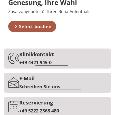
Genesung, Ihre Wahl
Downloads
Prävention
Energiepolitik
Kosten & Kostenträger
Kinder-und Jugendreha
Kosten & Kostenträger
Kooperationen
Zusatzangebote für Ihren Reha-Aufenthalt
Qualität & Expertise
Anreise
Nachsorge
Publikationsdatenbank
Zuzahlung & Befreiung
Gastroenterologie
Zuzahlung & Befreiung
Select buchen
FAQs
Checkliste zum Start
Stoffwechselerkrankungen
Reha FAQ
Ihr Weg zu MEDIAN
Kontakt
Geriatrie
Reha Checkliste
Zuweiser
Gynäkologie
Klinikkontakt
+49 4421 945-0
HTS & Cochlea
Über MEDIAN
E-Mail
Long Covid
Schreiben Sie uns
Presse
Onkologie
Reservierung
Pneumologie
Blog
+49 5222 2368 480