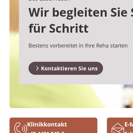
Medizin & Teilhabe
Downloads
Prävention
Energiepolitik
Kosten & Kostenträger
Kinder-und Jugendreha
Kosten & Kostenträger
Kooperationen
Wir begleiten Sie 
Qualität & Expertise
Anreise
Nachsorge
Publikationsdatenbank
Zuzahlung & Befreiung
Gastroenterologie
Zuzahlung & Befreiung
für Schritt
FAQs
Checkliste zum Start
Stoffwechselerkrankungen
Reha FAQ
Ihr Weg zu MEDIAN
Bestens vorbereitet in Ihre Reha starten
Kontakt
Geriatrie
Reha Checkliste
Zuweiser
Gynäkologie
Kontaktieren Sie uns
HTS & Cochlea
Über MEDIAN
Long Covid
Onkologie
Presse
Pneumologie
Klinikkontakt
E-
Blog