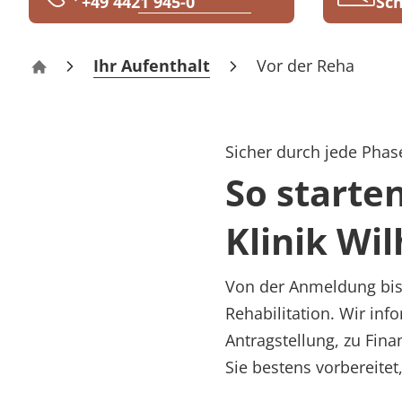
+49 4421 945-0
Sch
Rheumatologie
Karriere
Ihr Aufenthalt
Vor der Reha
Klinik Wilhelmshaven
Sicher durch jede Phase
So starte
Klinik Wi
Von der Anmeldung bis 
Rehabilitation. Wir in
Antragstellung, zu Fin
Sie bestens vorbereitet