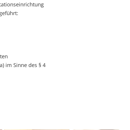
tationseinrichtung
eführt:
ten
) im Sinne des § 4