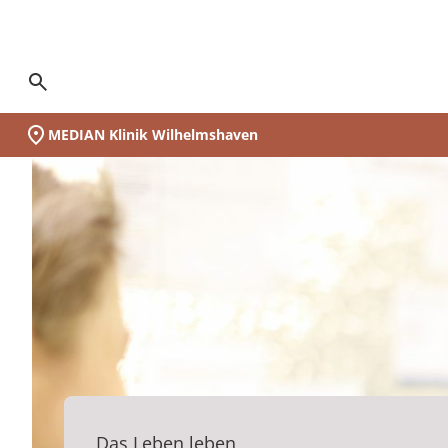
Suchseite aufrufen
MEDIAN Klinik Wilhelmshaven
Unsere Klinik
Schwerpunkte
Neurologie
Orthopädie
Ihr Aufenthalt
Vor der Reha
Während der Reha
Nach der Reha
Medizin & Teilhabe
Akut-Medizin
Rehabilitation
Eingliederungshilfe
Pflege
Nachsorge
Qualität & Expertise
Expertengremien
Ihr Weg zu MEDIAN
Infos zur Reha
Zuweiser
Über MEDIAN
Presse
(MEDIAN Klinik Wilhelmshaven)
Unser Standort
auf einen Blick:
Zur Übersicht
Zur Übersicht
Zur Übersicht
Zur Übersicht
Zur Übersicht
Zur Übersicht
Zur Übersicht
Zur Übersicht
Zur Übersicht
Zur Übersicht
Zur Übersicht
Zur Übersicht
Zur Übersicht
Zur Übersicht
Zur Übersicht
Zur Übersicht
Zur Übersicht
Zur Übersicht
Zur Übersicht
Zur Übersicht
Zur Übersicht
Unsere Klinik
Wer wir sind
Neurologie
Vor der Reha
Akut-Medizin
Data Science
Infos zur Reha
Ansprechpartner
Schlaganfall
Amputation
Anmeldung & Aufnahme
Tagesablauf
Nachsorge
Neurologische Frührehabilitation
Neurologie
Besondere Wohnformen
Pflegeheime
MyMEDIAN@Home
Medicalboards
Reha-Anspruch
Management & Team
Pressemitteilungen
Schwerpunkte
Darum MEDIAN
MS-Sprechstunde
Während der Reha
Rehabilitation
Qualitätsbericht
Infos zur Akutversorgung
Zentrale Reservierungszentren
Multiple Sklerose
Reha-Anspruch
Leben & Wohnen
Psychosomatik
Orthopädie
Ambulant Betreutes Wohnen
Pflege bei MEDIAN
Rethera Mind
Pflegeboard
Reha-Antrag
Zahlen & Fakten
Ihr Aufenthalt
Kooperationen
Orthopädie
MEDIAN select
Eingliederungshilfe
Zertifizierungen
Infos zur Eingliederung
Phase C - Neurologische Frührehabilitation
Reha-Antrag
Freizeit & Umgebung
Psychiatrie
Kardiologie
Tagesstruktur
Hygieneboard
Reha-Arten
Vision & Grundwerte
Zertifizierungen
Nach der Reha
Jugendhilfe
Hygiene
MEDIAN premium
Wunsch & Wahlrecht
Psychosomatik
Assistenz in der eigenen Häuslichkeit
QM-Board
Wunsch & Wahlrecht
Unternehmenshistorie
MEDIAN Kliniken im Überblick
Blog
Pflege
Expertengremien
MEDIAN select
Widerspruch bei Ablehnung
Abhängigkeitserkrankungen
Ernährungsboard
Widerspruch bei Ablehnung
Forschung & Innovation
Das Leben leben