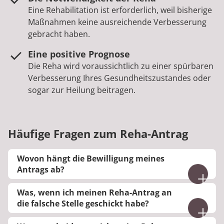
Eine Rehabilitation ist erforderlich, weil bisherige
Maßnahmen keine ausreichende Verbesserung
gebracht haben.
Eine positive Prognose
Die Reha wird voraussichtlich zu einer spürbaren
Verbesserung Ihres Gesundheitszustandes oder
sogar zur Heilung beitragen.
Häufige Fragen zum Reha-Antrag
Wovon hängt die Bewilligung meines
Antrags ab?
Grundsätzlich haben Sie Anspruch auf eine
Was, wenn ich meinen Reha-Antrag an
Rehabilitation, wenn diese medizinisch notwendig
die falsche Stelle geschickt habe?
ist. Damit Ihr Antrag bewilligt wird, sollte also in
Wenn der Versicherungsträger, an welchen Sie
den Unterlagen betont werden, dass ein Reha-