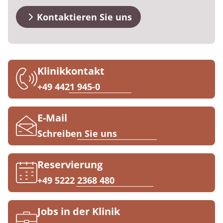
Downloads
Prävention
Energiepolitik
Kosten & Kostenträger
Kinder-und Jugendreha
Kosten & Kostenträger
Kooperationen
Kontaktieren Sie uns
Qualität & Expertise
Anreise
Nachsorge
Publikationsdatenbank
Zuzahlung & Befreiung
Gastroenterologie
Zuzahlung & Befreiung
FAQs
Checkliste zum Start
Stoffwechselerkrankungen
Reha FAQ
Ihr Weg zu MEDIAN
Klinikkontakt
Kontakt
Geriatrie
Reha Checkliste
+49 4421 945-0
Zuweiser
Gynäkologie
E-Mail
HTS & Cochlea
Schreiben Sie uns
Über MEDIAN
Long Covid
Reservierung
Presse
Onkologie
+49 5222 2368 480
Pneumologie
Blog
Jobs in der Klinik