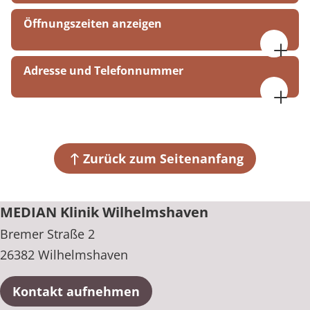
Öffnungszeiten anzeigen
Mo. bis Do. 08:00 bis 16:00 Uhr
Adresse und Telefonnummer
Fr. 08:00 bis 15:00 Uhr
MEDIAN Klinik Wilhelmshaven
Bremer Straße 2
26382 Wilhelmshaven
Zurück zum Seitenanfang
+49 4421 945-0
MEDIAN Klinik Wilhelmshaven
Bremer Straße 2
26382 Wilhelmshaven
Kontakt aufnehmen