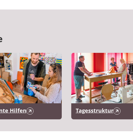
e
te Hilfen
Tagesstruktur