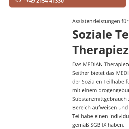
+49 2154 41330
Rheumatologie
Karriere
Assistenzleistungen fü
Soziale T
Therapiez
Das MEDIAN Therapiezen
Seither bietet das MED
der Sozialen Teilhabe 
mit einem drogengebun
Substanzmittgebrauch 
Bereich aufweisen und
Teilhabe einen individ
gemäß SGB IX haben.