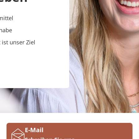
mittel
lhabe
ist unser Ziel
E-Mail