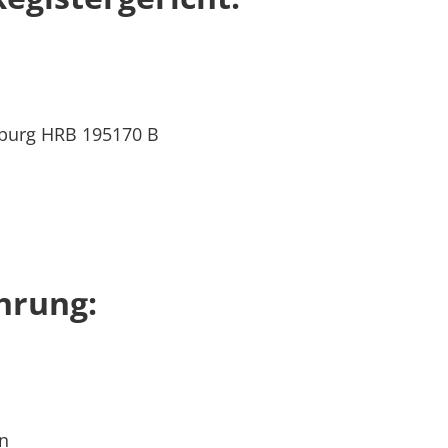
nburg HRB 195170 B
hrung:
n