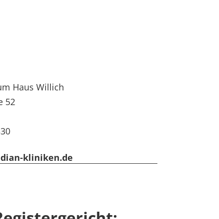
m Haus Willich
e 52
330
dian-kliniken.de
egistergericht: