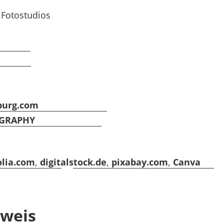
 Fotostudios
burg.com
OGRAPHY
olia.com
,
digitalstock.de
,
pixabay.com
,
Canva
weis