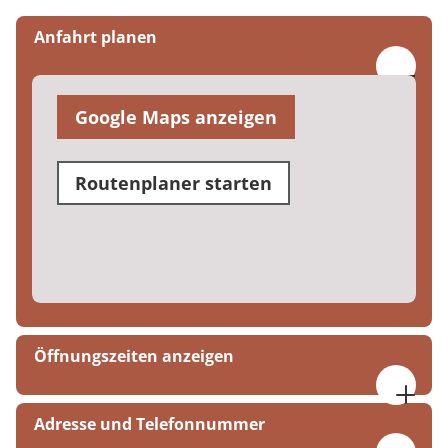
Anfahrt planen
Google Maps anzeigen
Routenplaner starten
Öffnungszeiten anzeigen
Montag bis Freitag
Adresse und Telefonnummer
07:00 bis 17:00 Uhr