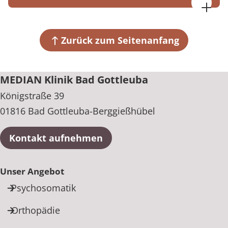
MEDIAN Klinik Bad Gottleuba
Samstag
Königstraße 39
08:15 bis 17:00 Uhr
01816 Bad Gottleuba-Berggießhübel
Zurück zum Seitenanfang
+49 35023 64-0
MEDIAN Klinik Bad Gottleuba
Königstraße 39
01816 Bad Gottleuba-Berggießhübel
Kontakt aufnehmen
Unser Angebot
Psychosomatik
Orthopädie