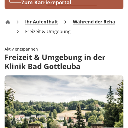
Rheumatologie
Zum Karriereportal
Blog
Ihr Aufenthalt
Während der Reha
Klinik Bad Gottleuba
Karriere
Freizeit & Umgebung
Aktiv entspannen
Freizeit & Umgebung in der
Klinik Bad Gottleuba