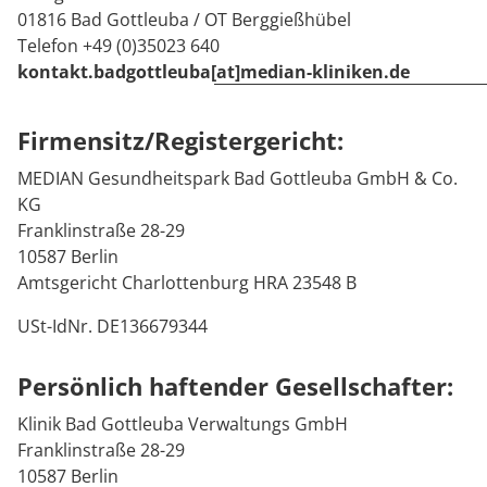
MEDIAN Kliniken im Überblick
Blog
Prävention
Energiepolitik
Anpassungsstörungen
Psychosomatische Störungen
Einnässen und Einkoten
Kosten & Kostenträger
Kinder-und Jugendreha
Kosten & Kostenträger
Kooperationen
01816 Bad Gottleuba / OT Berggießhübel
Telefon +49 (0)35023 640
Kardiologie
Medizin & Teilhabe
Downloads
Nachsorge
Publikationsdatenbank
Chronische Darmerkrankungen
Anpassungsstörungen
Zuzahlung & Befreiung
Gastroenterologie
Zuzahlung & Befreiung
kontakt.badgottleuba[at]median-kliniken.de
Kinder und Jugendreha
Anreise
Erkrankungen des Stütz- und
Sprachstörungen
Checkliste zum Start
Stoffwechselerkrankungen
Reha FAQ
Qualität & Expertise
Firmensitz/Registergericht:
Bewegungsapparates
FAQs
Chronische Darmerkrankungen
Geriatrie
Reha Checkliste
MEDIAN Gesundheitspark Bad Gottleuba GmbH & Co.
Ihr Weg zu MEDIAN
KG
Kontakt
Erkrankungen des Stütz- und
Gynäkologie
Franklinstraße 28-29
10587 Berlin
Bewegungsapparates
Zuweiser
HTS & Cochlea
Amtsgericht Charlottenburg HRA 23548 B
USt-IdNr. DE136679344
Long Covid
Persönlich haftender Gesellschafter:
Über MEDIAN
Onkologie
Klinik Bad Gottleuba Verwaltungs GmbH
Pneumologie
Presse
Franklinstraße 28-29
10587 Berlin