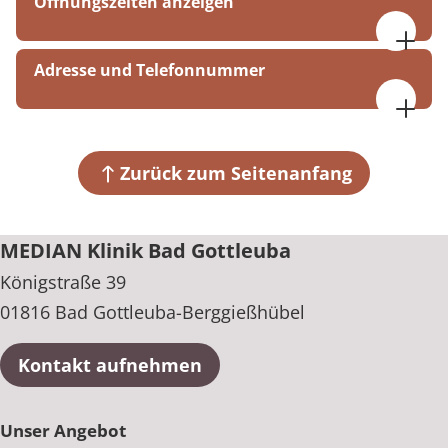
Öffnungszeiten anzeigen
Montag bis Freitag
Adresse und Telefonnummer
07:00 bis 17:00 Uhr
MEDIAN Klinik Bad Gottleuba
Samstag
Königstraße 39
08:15 bis 17:00 Uhr
01816 Bad Gottleuba-Berggießhübel
Zurück zum Seitenanfang
+49 35023 64-0
MEDIAN Klinik Bad Gottleuba
Königstraße 39
01816 Bad Gottleuba-Berggießhübel
Kontakt aufnehmen
Unser Angebot