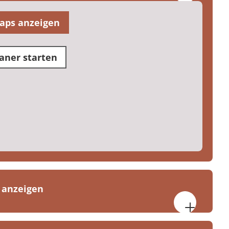
aps anzeigen
aner starten
 anzeigen
eitag