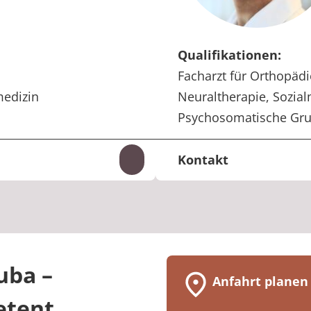
Qualifikationen:
Facharzt für Orthopädi
medizin
Neuraltherapie, Sozial
Psychosomatische Gr
Kontakt
Inhalte auf- und zuklappen
+49 35023 64-2420
Telefon:
frank.erber@media
E-Mail:
uba –
Anfahrt planen
etent