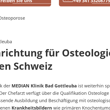
reiben Sie uns
+49 341 3320877
Osteoporose
tleuba
richtung für Osteologi
en Schweiz
k der
MEDIAN Klinik Bad Gottleuba
ist weiterhin sp
Der Chefarzt verfügt über die Qualifikation Osteolog
ssende Ausbildung und Beschäftigung mit osteologis
ltenen
Krankheitsbildern
wie primären Knochentumor