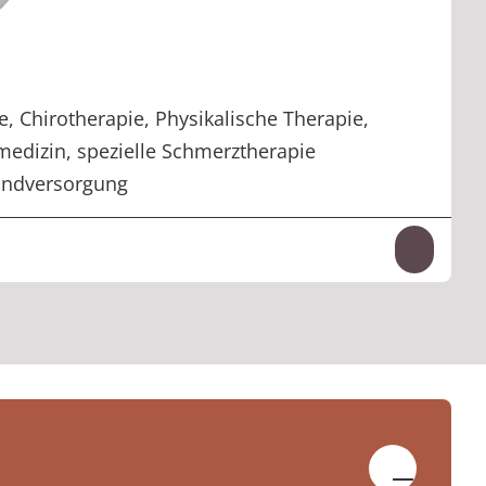
e, Chirotherapie, Physikalische Therapie,
medizin, spezielle Schmerztherapie
undversorgung
Inhalt
n-kliniken.de