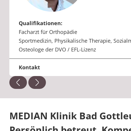
Qualifikationen:
Facharzt für Orthopädie
Sportmedizin, Physikalische Therapie, Sozial
Osteologe der DVO / EFL-Lizenz
Kontakt
+49 35023 64-2420
Telefon:
marco.gastmann@median-kliniken.de
E-Mail:
MEDIAN Klinik Bad Gottle
Persönlich betreut. Komp