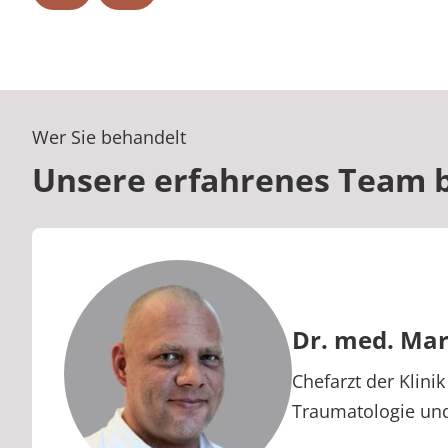
Wer Sie behandelt
Unsere erfahrenes Team b
Dr. med. Ma
Berufstitel:
Chefarzt der Klini
Traumatologie un