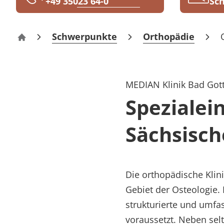
+49 35023 64-0
Sch
Rheumatologie
Blog
Schwerpunkte
Orthopädie
Klinik Bad Gottleuba
Karriere
MEDIAN Klinik Bad Got
Spezialein
Sächsisch
Die orthopädische Klini
Gebiet der Osteologie. 
strukturierte und umfa
voraussetzt. Neben se