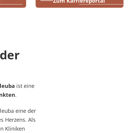
5
Zum Karriereportal
 der
tleuba
ist eine
ankten
.
tleuba eine der
s Herzens. Als
n Kliniken