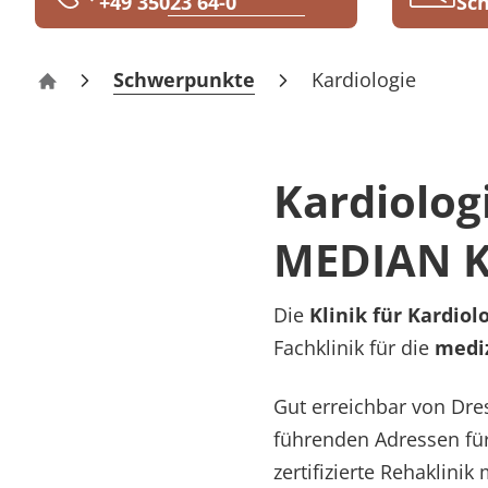
+49 35023 64-0
Sch
Rheumatologie
Blog
Schwerpunkte
Kardiologie
Klinik Bad Gottleuba
Karriere
Kardiolog
MEDIAN Kl
Die
Klinik für Kardio
Fachklinik für die
mediz
Gut erreichbar von Dre
führenden Adressen für
zertifizierte Rehaklini