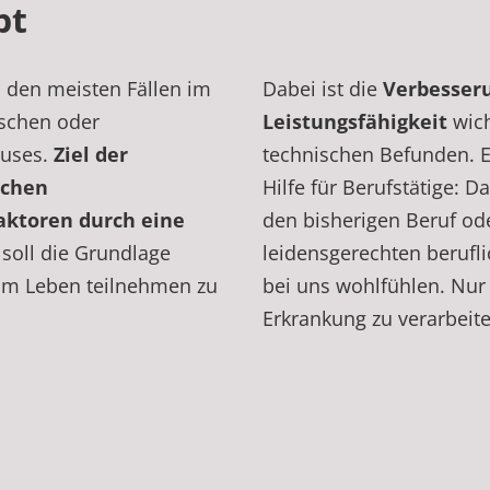
pt
n den meisten Fällen im
Dabei ist die
Verbesser
ischen oder
Leistungsfähigkeit
wich
auses.
Ziel der
technischen Befunden. E
ichen
Hilfe für Berufstätige: 
aktoren durch eine
den bisherigen Beruf od
n soll die Grundlage
leidensgerechten beruflic
 am Leben teilnehmen zu
bei uns wohlfühlen. Nur 
Erkrankung zu verarbeit