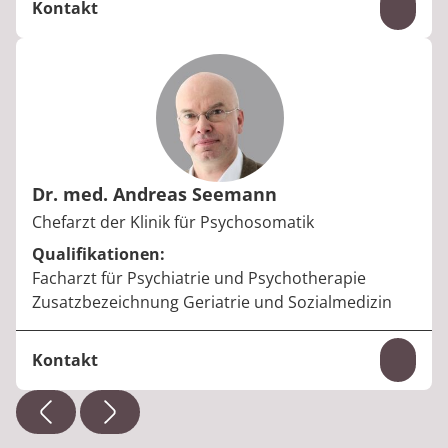
Kontakt
Inhal
Telefon:
+49 35023 64-4413
E-Mail:
kathleen.kaminski@median-kliniken.de
Dr. med. Andreas Seemann
Berufstitel:
Chefarzt der Klinik für Psychosomatik
Qualifikationen:
Facharzt für Psychiatrie und Psychotherapie
Zusatzbezeichnung Geriatrie und Sozialmedizin
Kontakt
Inhal
Telefon:
+49 35023 64-4413
E-Mail:
andreas.seemann@median-kliniken.de