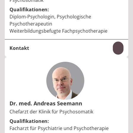
Psychosomatik
Qualifikationen:
Diplom-Psychologin, Psychologische
Psychotherapeutin
Weiterbildungsbefugte Fachpsychotherapie
Kontakt
Inhal
Telefon:
+49 35023 64-4413
E-Mail:
kathleen.kaminski@median-kliniken.de
Dr. med. Andreas Seemann
Berufstitel:
Chefarzt der Klinik für Psychosomatik
Qualifikationen:
Facharzt für Psychiatrie und Psychotherapie