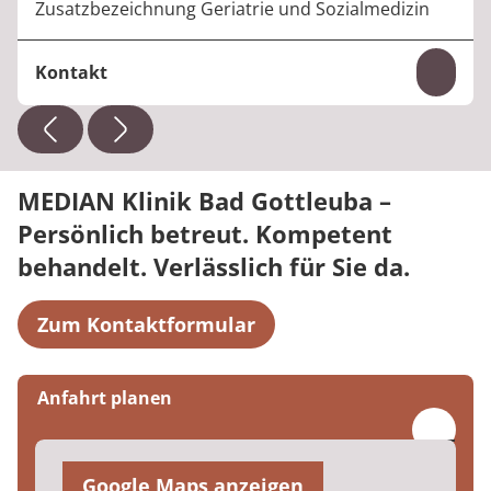
Zusatzbezeichnung Geriatrie und Sozialmedizin
Kontakt
Inhal
Telefon:
+49 35023 64-4413
E-Mail:
andreas.seemann@median-kliniken.de
MEDIAN Klinik Bad Gottleuba –
Persönlich betreut. Kompetent
behandelt. Verlässlich für Sie da.
Zum Kontaktformular
Anfahrt planen
Google Maps anzeigen